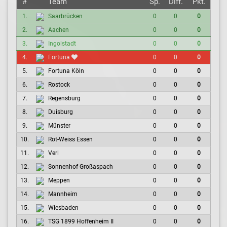
#
Team
Sp.
Diff.
Pkt.
1.
Saarbrücken
0
0
0
2.
Aachen
0
0
0
3.
Ingolstadt
0
0
0
4.
Fortuna
0
0
0
5.
Fortuna Köln
0
0
0
6.
Rostock
0
0
0
7.
Regensburg
0
0
0
8.
Duisburg
0
0
0
9.
Münster
0
0
0
10.
Rot-Weiss Essen
0
0
0
11.
Verl
0
0
0
12.
Sonnenhof Großaspach
0
0
0
13.
Meppen
0
0
0
14.
Mannheim
0
0
0
15.
Wiesbaden
0
0
0
16.
TSG 1899 Hoffenheim II
0
0
0